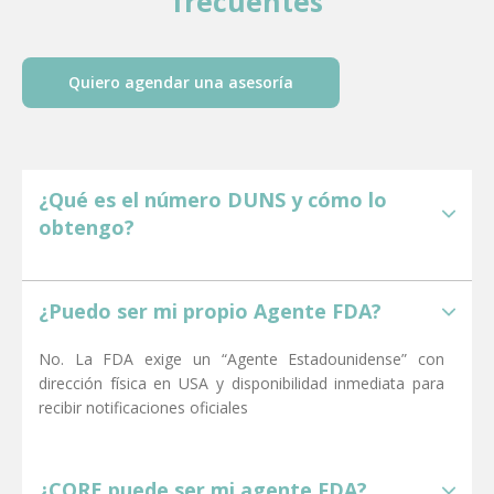
frecuentes
Quiero agendar una asesoría
¿Qué es el número DUNS y cómo lo
obtengo?
Es un identificador único de 9 dígitos emitido por Dun &
Bradstreet para identificar tu empresa a nivel global. En
¿Puedo ser mi propio Agente FDA?
CORE estamos listos para ayudarte a obtenerlo de
manera fácil y segura
No. La FDA exige un “Agente Estadounidense” con
dirección física en USA y disponibilidad inmediata para
recibir notificaciones oficiales
¿CORE puede ser mi agente FDA?