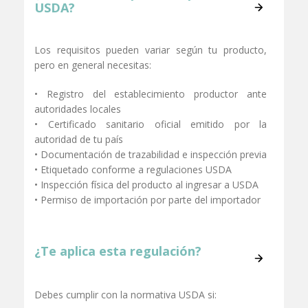
que esté bajo inspección obligatoria por parte de
USDA?
esta agencia.
Algunos productos que regula la USDA:
Los requisitos pueden variar según tu producto,
pero en general necesitas:
• Carnes (res, cerdo, cordero, ave)
• Productos de huevo procesado
• Registro del establecimiento productor ante
• Lácteos y derivados
autoridades locales
• Frutas, semillas y vegetales
• Certificado sanitario oficial emitido por la
• Plantas, flores y productos frescos
autoridad de tu país
• Documentación de trazabilidad e inspección previa
• Etiquetado conforme a regulaciones USDA
• Inspección física del producto al ingresar a USDA
• Permiso de importación por parte del importador
¿Te aplica esta regulación?
Debes cumplir con la normativa USDA si: