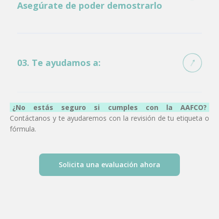
Asegúrate de poder demostrarlo
Pruebas de alimentación o validación de fórmulas
Muchos productos son retirados por hacer
declaraciones nutricionales que no cumplen con los
requisitos de la AAFCO.
03. Te ayudamos a:
Evita errores costosos. Nosotros te ayudamos a
alinear tu producto con sus estándares
Adaptar tu etiqueta a los lineamientos AAFCO
Verificar tus fórmulas nutricionales
¿No estás seguro si cumples con la AAFCO?
Cumplir con los requisitos técnicos para exportar
Contáctanos y te ayudaremos con la revisión de tu etiqueta o
fórmula.
legalmente
Evitar problemas con distribuidores y autoridades
Solicita una evaluación ahora