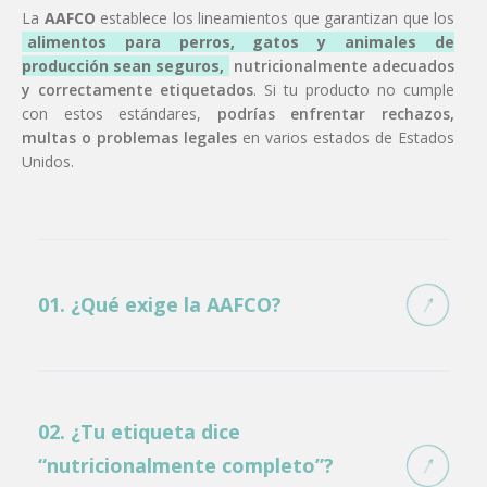
La
AAFCO
establece los lineamientos que garantizan que los
alimentos para perros, gatos y animales de
producción sean seguros,
nutricionalmente adecuados
y correctamente etiquetados
. Si tu producto no cumple
con estos estándares,
podrías enfrentar rechazos,
multas o problemas legales
en varios estados de Estados
Unidos.
01. ¿Qué exige la AAFCO?
Declaraciones claras y verificables de ingredientes
Cumplimiento con perfiles nutricionales según la
etapa de vida del animal
02. ¿Tu etiqueta dice
Etiquetas que sigan las guías de “completo y
“nutricionalmente completo”?
balanceado”