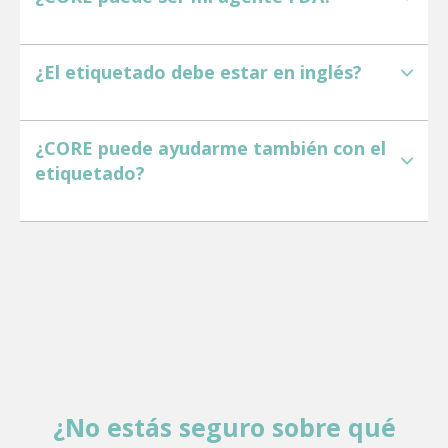
Sí. Podemos actuar como tu punto de contacto experto
en USA para cumplir con las obligaciones regulatorias
¿El etiquetado debe estar en inglés?
El etiquetado debe ser en inglés, pero también puede
presentar otros idiomas siempre y cuando todo esté en
¿CORE puede ayudarme también con el
ambos idiomas
etiquetado?
Sí. En CORE revisamos, corregimos y validamos tus
etiquetas conforme a las normativas FDA y TTB para
asegurar su aprobación
¿No estás seguro sobre
qué